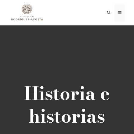
Saltar
al
MENÚ
contenido
Historia e
historias