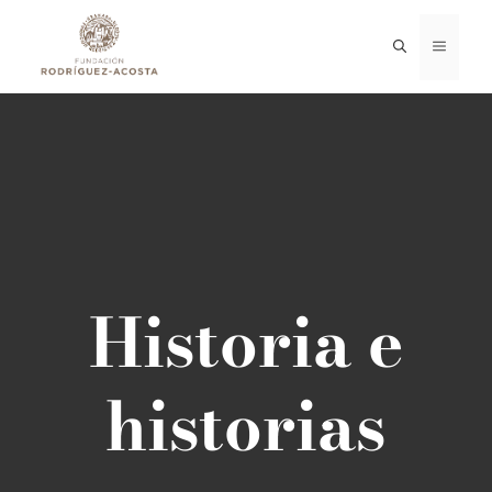
Saltar
al
MENÚ
contenido
Historia e
historias