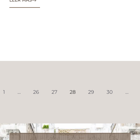
LEER MÁS
1
…
26
27
28
29
30
…