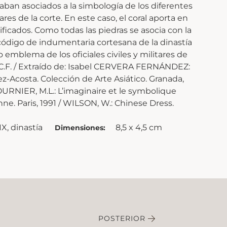
taban asociados a la simbología de los diferentes
tares de la corte. En este caso, el coral aporta en
ificados. Como todas las piedras se asocia con la
 código de indumentaria cortesana de la dinastía
o emblema de los oficiales civiles y militares de
I.C.F. / Extraído de: Isabel CERVERA FERNÁNDEZ:
-Acosta. Colección de Arte Asiático. Granada,
TOURNIER, M.L.: L’imaginaire et le symbolique
ne. Paris, 1991 / WILSON, W.: Chinese Dress.
IX, dinastía
8,5 x 4,5 cm
Dimensiones:
POSTERIOR