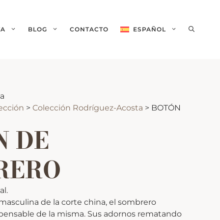
TA
BLOG
CONTACTO
ESPAÑOL
English
(
Inglés
)
ca
lección
>
Colección Rodríguez-Acosta
>
BOTÓN
N DE
RERO
al.
masculina de la corte china, el sombrero
spensable de la misma. Sus adornos rematando