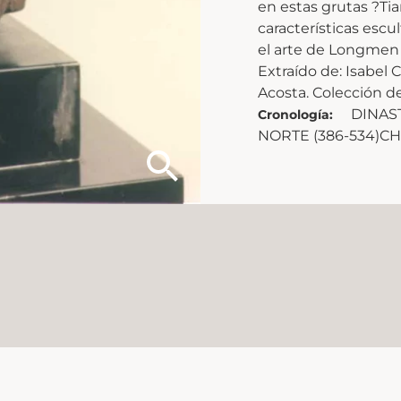
en estas grutas ?T
características escu
el arte de Longmen y
Extraído de: Isabe
Acosta. Colección de
DINAST
Cronología:
NORTE (386-534)C