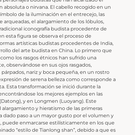
 absoluta o nirvana. El cabello recogido en un
ímbolo de la iluminación en el entrecejo, las
arqueadas, el alargamiento de los lóbulos,
tradicional iconografía budista procedente de
n esta figura se observa el proceso de
formas artísticas budistas procedentes de India,
rrollo del arte budista en China. Lo primero que
 como los rasgos étnicos han sufrido una
e, observándose en sus ojos rasgados,
 párpados, nariz y boca pequeña, en un rostro
expresión de serena belleza como corresponde a
a. Esta transformación se inició durante la
, encontrándose los mejores ejemplos en las
(Datong), y en Longmen (Luoyang). Este
l alargamiento y hieratismo de las primeras
 ha dado paso a un mayor gusto por el volumen y
ca, puede enmarcarse estilísticamente en los que
nado “estilo de Tianlong shan”, debido a que es