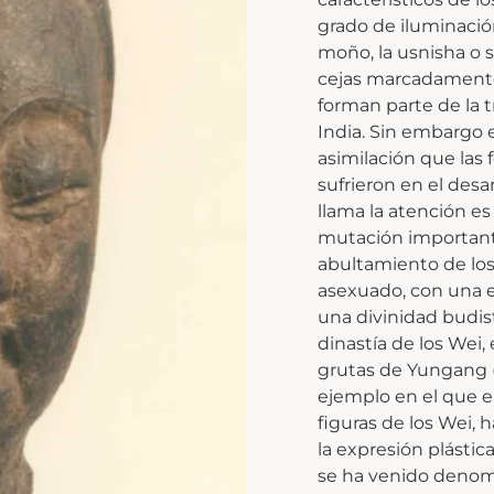
grado de iluminación
moño, la usnisha o s
cejas marcadamente 
forman parte de la 
India. Sin embargo e
asimilación que las 
sufrieron en el desa
llama la atención es
mutación important
abultamiento de los
asexuado, con una 
una divinidad budist
dinastía de los Wei
grutas de Yungang 
ejemplo en el que e
figuras de los Wei,
la expresión plásti
se ha venido denomi