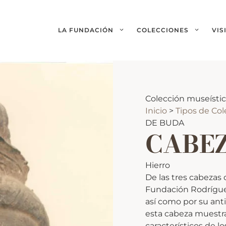
LA FUNDACIÓN
COLECCIONES
VIS
Colección museísti
Inicio
>
Tipos de Co
DE BUDA
CABEZ
Hierro
De las tres cabezas
Fundación Rodríguez-
así como por su ant
esta cabeza muestra
característicos de l