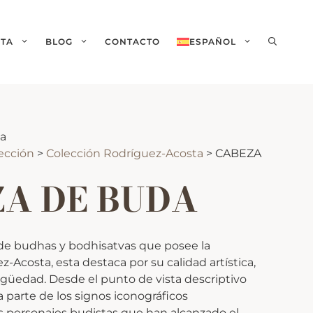
ITA
BLOG
CONTACTO
ESPAÑOL
English
(
Inglés
)
ca
lección
>
Colección Rodríguez-Acosta
>
CABEZA
A DE BUDA
 de budhas y bodhisatvas que posee la
Acosta, esta destaca por su calidad artística,
igüedad. Desde el punto de vista descriptivo
 parte de los signos iconográficos
os personajes budistas que han alcanzado el