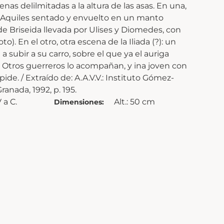
nas delilmitadas a la altura de las asas. En una,
a: Aquiles sentado y envuelto en un manto
de Briseida llevada por Ulises y Diomedes, con
o). En el otro, otra escena de la Iliada (?): un
a subir a su carro, sobre el que ya el auriga
 Otros guerreros lo acompañan, y ina joven con
ide. / Extraído de: A.A.V.V.: Instituto Gómez-
ranada, 1992, p. 195.
 a C.
Alt.: 50 cm
Dimensiones: