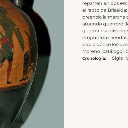
reparten en dos esce
el rapto de Briseid
presncia la marcha 
atuendo guerrero (fot
guerrero se dispone 
empuña las riendas.
peplo dórico los desp
Moreno (catálogo). G
Siglo IV
Cronología: