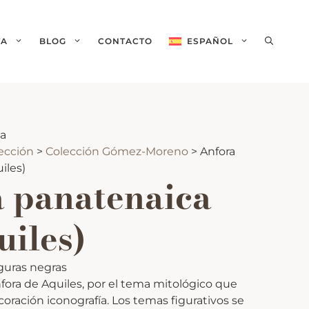
TA
BLOG
CONTACTO
ESPAÑOL
English
(
Inglés
)
ca
lección
>
Colección Gómez-Moreno
>
Anfora
iles)
 panatenaica
uiles)
iguras negras
ora de Aquiles, por el tema mitológico que
coración iconografía. Los temas figurativos se