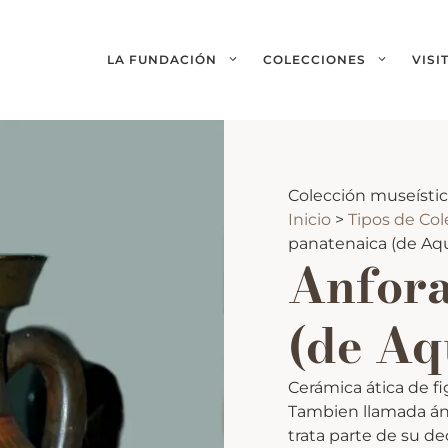
LA FUNDACIÓN
COLECCIONES
VISI
Colección museísti
Inicio
>
Tipos de Co
panatenaica (de Aqu
Anfora
(de Aq
Cerámica ática de f
Tambien llamada ánf
trata parte de su de