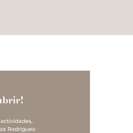
brir!
 actividades,
uza Rodríguez-