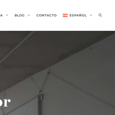
TA
BLOG
CONTACTO
ESPAÑOL
English
(
Inglés
)
or